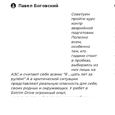
Павел Боговский
Советуем
пройти курс
контр
аварийной
подготовки.
Полезно
всем,
особенно
тем, кто
годами стоит
в пробках,
выбираясь из
них лишь на
АЗС и считают себя асами; "Я ....цать лет за
рулём!" А в критической ситуации
представляют реальную опасность для себя,
своих родных и окружающих. У ребят в
Extrim Drive огромный опыт,
индивидуальный подход, хорошая база и
инструкторы - суперпрофессионалы...
Пост в
facebook.com