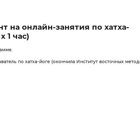
т на онлайн-занятия по хатха-
х 1 час)
амме.
тель по хатха-йоге (окончила Институт восточных метод