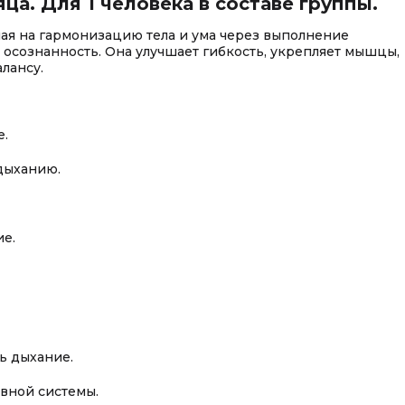
яца. Для 1 человека в составе группы.
ная на гармонизацию тела и ума через выполнение
и осознанность. Она улучшает гибкость, укрепляет мышцы,
лансу.
е.
дыханию.
е.
ь дыхание.
вной системы.